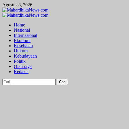
Skip
Agustus 8, 2026
to
content
Primary
Menu
Home
Nasional
Internasional
Ekonomi
Kesehatan
Hukum
Kebudayaan
Politik
Olah raga
Redaksi
Cari
untuk: