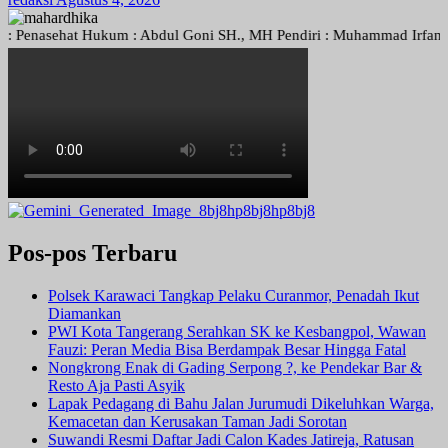
nasehat Hukum : Abdul Goni SH., MH Pendiri : Muhammad Irfansyah, Pi
Pos-pos Terbaru
Polsek Karawaci Tangkap Pelaku Curanmor, Penadah Ikut
Diamankan
PWI Kota Tangerang Serahkan SK ke Kesbangpol, Wawan
Fauzi: Peran Media Bisa Berdampak Besar Hingga Fatal
Nongkrong Enak di Gading Serpong ?, ke Pendekar Bar &
Resto Aja Pasti Asyik
Lapak Pedagang di Bahu Jalan Jurumudi Dikeluhkan Warga,
Kemacetan dan Kerusakan Taman Jadi Sorotan
Suwandi Resmi Daftar Jadi Calon Kades Jatireja, Ratusan