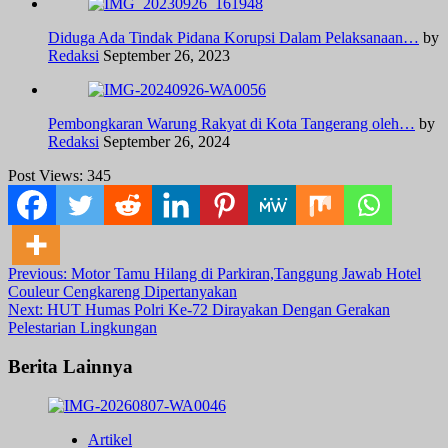
Diduga Ada Tindak Pidana Korupsi Dalam Pelaksanaan…
by
Redaksi
September 26, 2023
Pembongkaran Warung Rakyat di Kota Tangerang oleh…
by
Redaksi
September 26, 2024
Post Views:
345
Post
Previous:
Motor Tamu Hilang di Parkiran,Tanggung Jawab Hotel
Couleur Cengkareng Dipertanyakan
navigation
Next:
HUT Humas Polri Ke-72 Dirayakan Dengan Gerakan
Pelestarian Lingkungan
Berita Lainnya
Artikel