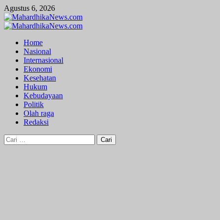
Skip
Agustus 6, 2026
to
content
Primary
Menu
Home
Nasional
Internasional
Ekonomi
Kesehatan
Hukum
Kebudayaan
Politik
Olah raga
Redaksi
Cari
untuk: