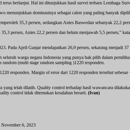
erus berlanjut. Hal ini ditunjukkan hasil survei terbaru Lembaga Surve
owo menunjukkan dominasinya sebagai calon yang paling banyak dipilih
emperoleh 35,3 persen, sedangkan Anies Baswedan sebanyak 22,2 pers
 35,3 persen, Anies 22,2 persen dan belum menjawab 5,5 persen,” kat
23. Pada April Ganjar mendapatkan 26,9 persen, sekarang menjadi 37 
lah seluruh warga negara Indonesia yang punya hak pilih dalam pemili
ara random (multi stage random sampling )1220 responden.
g)1220 responden. Margin of error dari 1220 responden tersebut sebes
yang telah dilatih. Quality control terhadap hasil wawancara dilakuka
lity control tidak ditemukan kesalahan berarti.
(Ivan)
November 6, 2023