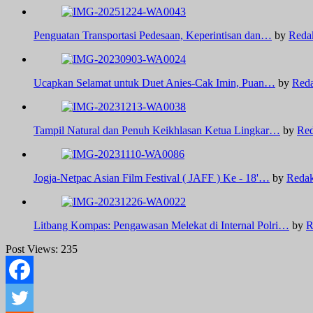
Penguatan Transportasi Pedesaan, Keperintisan dan…
by
Reda
Ucapkan Selamat untuk Duet Anies-Cak Imin, Puan…
by
Reda
Tampil Natural dan Penuh Keikhlasan Ketua Lingkar…
by
Red
Jogja-Netpac Asian Film Festival ( JAFF ) Ke - 18'…
by
Redak
Litbang Kompas: Pengawasan Melekat di Internal Polri…
by
R
Post Views:
235