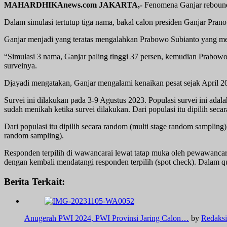
MAHARDHIKAnews.com JAKARTA,-
Fenomena Ganjar rebound t
Dalam simulasi tertutup tiga nama, bakal calon presiden Ganjar Pran
Ganjar menjadi yang teratas mengalahkan Prabowo Subianto yang m
“Simulasi 3 nama, Ganjar paling tinggi 37 persen, kemudian Prabowo
surveinya.
Djayadi mengatakan, Ganjar mengalami kenaikan pesat sejak April 20
Survei ini dilakukan pada 3-9 Agustus 2023. Populasi survei ini ada
sudah menikah ketika survei dilakukan. Dari populasi itu dipilih sec
Dari populasi itu dipilih secara random (multi stage random samplin
random sampling).
Responden terpilih di wawancarai lewat tatap muka oleh pewawancara 
dengan kembali mendatangi responden terpilih (spot check). Dalam qua
Berita Terkait:
Anugerah PWI 2024, PWI Provinsi Jaring Calon…
by
Redaksi