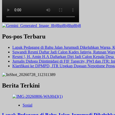
Pos-pos Terbaru
Lapak Pedagang di Bahu Jalan Jurumudi Dikeluhkan Warga, 
Suwandi Resmi Daftar Jadi Calon Kades Jatireja, Ratusan War
Resmi !, H. Amin H.A Daftarkan Diri Jadi Calon Kepala Des
Jurnalis Diduga Diintimidasi di FIF Tangcity, PWI dan JTR: I
Klarifikasi ke DPMPD, JTR Ungkap Dugaan Nepotisme Peng
Berita Terkini
Sosial
Lapak Pedagang di Bahu Jalan Jurumudi Dikeluhk