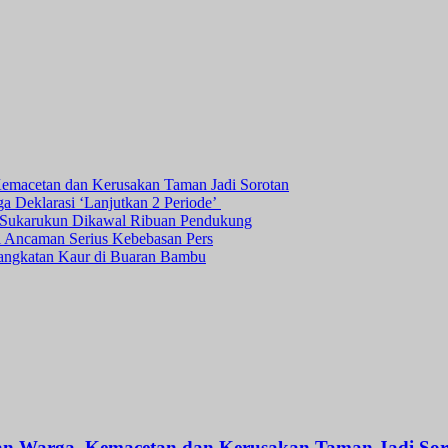
Kemacetan dan Kerusakan Taman Jadi Sorotan
ga Deklarasi ‘Lanjutkan 2 Periode’
a Sukarukun Dikawal Ribuan Pendukung
ni Ancaman Serius Kebebasan Pers
angkatan Kaur di Buaran Bambu
an Warga, Kemacetan dan Kerusakan Taman Jadi Sor