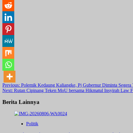
Post
Previous:
Polemik Kedaung Kaliangke, Pj Gubernur Diminta Segera 
Next:
Rutan Cipinang Teken MoU bersama Hikmatul Insyirah Law F
navigation
Berita Lainnya
Politik