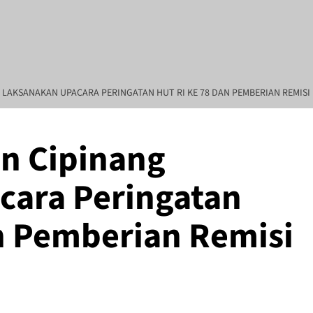
G LAKSANAKAN UPACARA PERINGATAN HUT RI KE 78 DAN PEMBERIAN REMIS
an Cipinang
l Goni SH., MH Pendiri : Muhammad Irfansyah, Pimpinan Perusahaan : 
cara Peringatan
n Pemberian Remisi