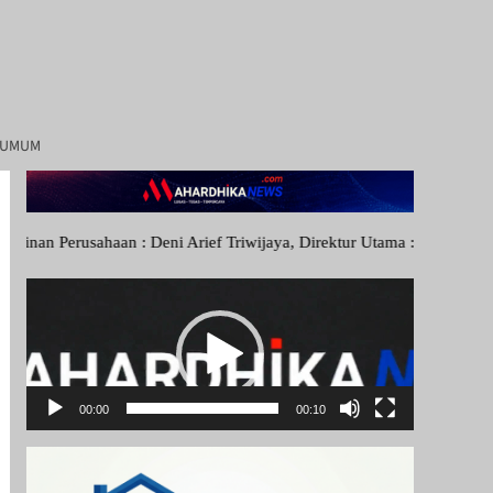
I UMUM
Deni Arief Triwijaya, Direktur Utama : Linda Sartika Purwitasari, Di
Pemutar
Video
00:00
00:10