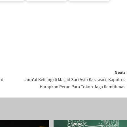
by
by
i
Redaksi
Redaksi
er 12,
Agustus 17, 2023
Maret 11, 2024
Next:
rd
Jum’at Keliling di Masjid Sari Asih Karawaci, Kapolres
Harapkan Peran Para Tokoh Jaga Kamtibmas