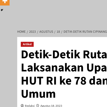
HOME
2023
AGUSTUS
18
DETIK-DETIK RUTAN CIPINAN
Artikel
Detik-Detik Rut
REDAKSI : Penasehat Hukum : Abdu
Laksanakan Upa
HUT RI ke 78 da
Umum
Redaksi
Agustus 18, 2023