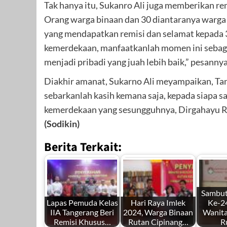
Tak hanya itu, Sukanro Ali juga memberikan 
Orang warga binaan dan 30 diantaranya warga
yang mendapatkan remisi dan selamat kepada 3
kemerdekaan, manfaatkanlah momen ini sebagai
menjadi pribadi yang juah lebih baik,” pesannya
Diakhir amanat, Sukarno Ali meyampaikan, Tana
sebarkanlah kasih kemana saja, kepada siapa sa
kemerdekaan yang sesungguhnya, Dirgahayu
(Sodikin)
Berita Terkait:
Sambu
Lapas Pemuda Kelas
Hari Raya Imlek
Ke-2
IIA Tangerang Beri
2024, Warga Binaan
Wanita
Remisi Khusus…
Rutan Cipinang…
R