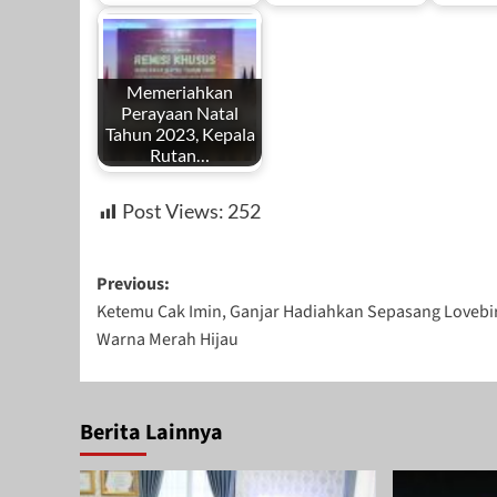
by
by
by
Redaksi
Redaksi
Redaks
Memeriahkan
Perayaan Natal
Tahun 2023, Kepala
Rutan…
by
Desember 26,
Februari 10, 2024
Desemb
Post Views:
252
Redaksi
2023
2023
Post
Previous:
Ketemu Cak Imin, Ganjar Hadiahkan Sepasang Lovebi
navigation
Warna Merah Hijau
Desember 26,
2023
Berita Lainnya