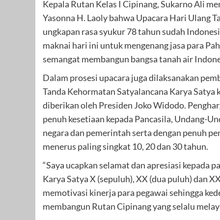
Kepala Rutan Kelas I Cipinang, Sukarno Ali
Yasonna H. Laoly bahwa Upacara Hari Ulang 
ungkapan rasa syukur 78 tahun sudah Indonesia
maknai hari ini untuk mengenang jasa para P
semangat membangun bangsa tanah air Indone
Dalam prosesi upacara juga dilaksanakan pe
Tanda Kehormatan Satyalancana Karya Satya 
diberikan oleh Presiden Joko Widodo. Penghar
penuh kesetiaan kepada Pancasila, Undang-Un
negara dan pemerintah serta dengan penuh peng
menerus paling singkat 10, 20 dan 30 tahun.
“Saya ucapkan selamat dan apresiasi kepada 
Karya Satya X (sepuluh), XX (dua puluh) dan X
memotivasi kinerja para pegawai sehingga k
membangun Rutan Cipinang yang selalu melaya