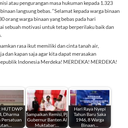
remisi atau pengurangan masa hukuman kepada 1.323
 binaan langsung bebas. “Selamat kepada warga binaan
0 orang warga binaan yang bebas pada hari
 sebuah motivasi untuk tetap berperilaku baik dan
.
mkan rasa ikut memiliki dan cinta tanah air,
ja dan kapan saja agar kita dapat merasakan
 Republik Indonesia Merdeka! MERDEKA! MERDEKA!
t HUT DWP
Hari Raya Nyepi
4, Dharma
Sampaikan Remisi, Pj
Tahun Baru Saka
 Persatuan
Gubernur Banten Al
1946, 8 Warga
utan…
Muktabar:…
Binaan…