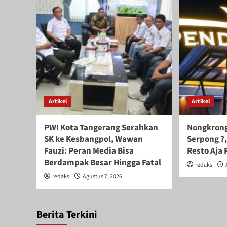
Artikel
Artikel
PWI Kota Tangerang Serahkan
Nongkrong
SK ke Kesbangpol, Wawan
Serpong ?,
Fauzi: Peran Media Bisa
Resto Aja 
Berdampak Besar Hingga Fatal
redaksi
redaksi
Agustus 7, 2026
Berita Terkini