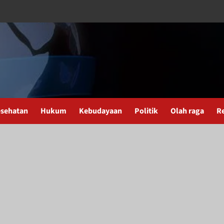
sehatan
Hukum
Kebudayaan
Politik
Olah raga
R