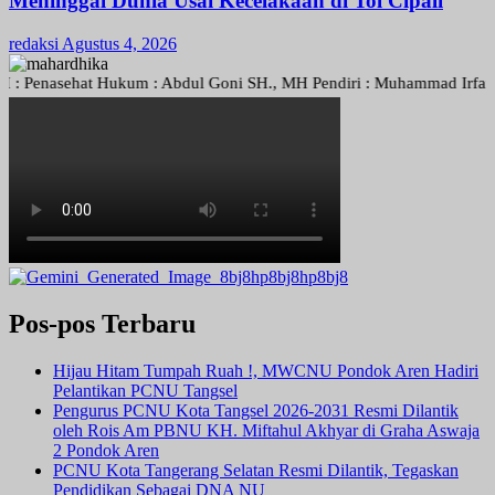
Meninggal Dunia Usai Kecelakaan di Tol Cipali
redaksi
Agustus 4, 2026
nasehat Hukum : Abdul Goni SH., MH Pendiri : Muhammad Irfansyah, Pi
Pos-pos Terbaru
Hijau Hitam Tumpah Ruah !, MWCNU Pondok Aren Hadiri
Pelantikan PCNU Tangsel
Pengurus PCNU Kota Tangsel 2026-2031 Resmi Dilantik
oleh Rois Am PBNU KH. Miftahul Akhyar di Graha Aswaja
2 Pondok Aren
PCNU Kota Tangerang Selatan Resmi Dilantik, Tegaskan
Pendidikan Sebagai DNA NU