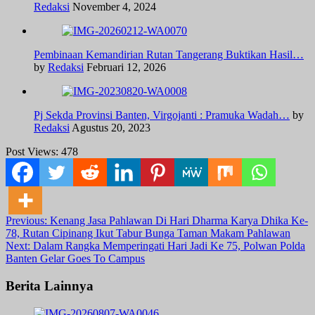
Redaksi
November 4, 2024
Pembinaan Kemandirian Rutan Tangerang Buktikan Hasil…
by
Redaksi
Februari 12, 2026
Pj Sekda Provinsi Banten, Virgojanti : Pramuka Wadah…
by
Redaksi
Agustus 20, 2023
Post Views:
478
Post
Previous:
Kenang Jasa Pahlawan Di Hari Dharma Karya Dhika Ke-
78, Rutan Cipinang Ikut Tabur Bunga Taman Makam Pahlawan
navigation
Next:
Dalam Rangka Memperingati Hari Jadi Ke 75, Polwan Polda
Banten Gelar Goes To Campus
Berita Lainnya