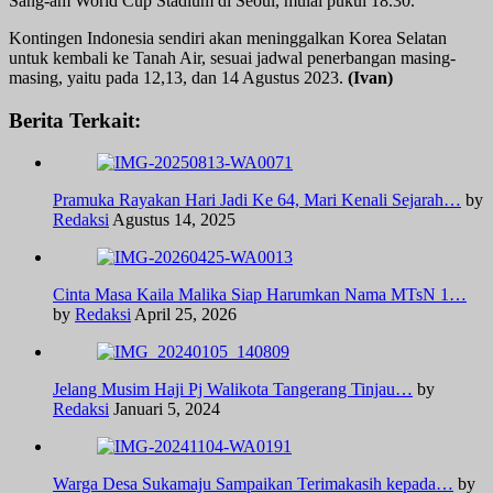
Sang-am World Cup Stadium di Seoul, mulai pukul 18.30.
Kontingen Indonesia sendiri akan meninggalkan Korea Selatan
untuk kembali ke Tanah Air, sesuai jadwal penerbangan masing-
masing, yaitu pada 12,13, dan 14 Agustus 2023.
(Ivan)
Berita Terkait:
Pramuka Rayakan Hari Jadi Ke 64, Mari Kenali Sejarah…
by
Redaksi
Agustus 14, 2025
Cinta Masa Kaila Malika Siap Harumkan Nama MTsN 1…
by
Redaksi
April 25, 2026
Jelang Musim Haji Pj Walikota Tangerang Tinjau…
by
Redaksi
Januari 5, 2024
Warga Desa Sukamaju Sampaikan Terimakasih kepada…
by