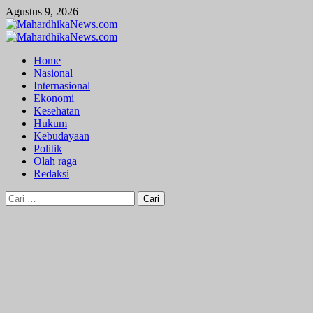
Skip
Agustus 9, 2026
to
content
Primary
Menu
Home
Nasional
Internasional
Ekonomi
Kesehatan
Hukum
Kebudayaan
Politik
Olah raga
Redaksi
Cari
untuk: