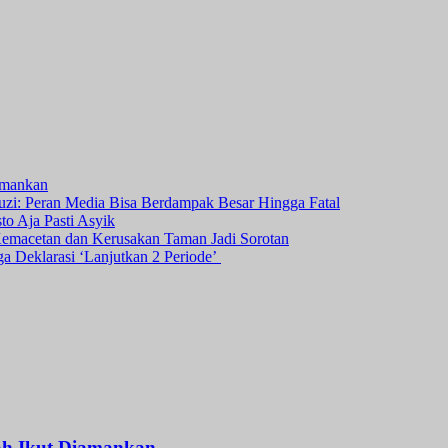
amankan
i: Peran Media Bisa Berdampak Besar Hingga Fatal
o Aja Pasti Asyik
Kemacetan dan Kerusakan Taman Jadi Sorotan
ga Deklarasi ‘Lanjutkan 2 Periode’
ah Ikut Diamankan