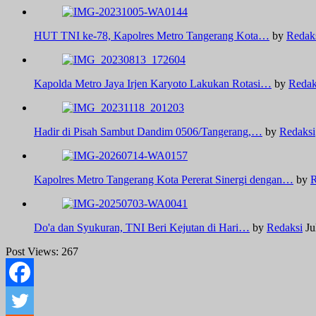
HUT TNI ke-78, Kapolres Metro Tangerang Kota…
by
Redak
Kapolda Metro Jaya Irjen Karyoto Lakukan Rotasi…
by
Redak
Hadir di Pisah Sambut Dandim 0506/Tangerang,…
by
Redaksi
Kapolres Metro Tangerang Kota Pererat Sinergi dengan…
by
R
Do'a dan Syukuran, TNI Beri Kejutan di Hari…
by
Redaksi
Ju
Post Views:
267