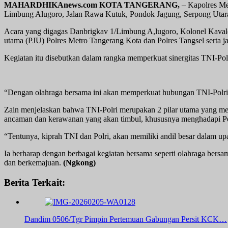
MAHARDHIKAnews.com KOTA TANGERANG,
– Kapolres Me
Limbung Alugoro, Jalan Rawa Kutuk, Pondok Jagung, Serpong Utara, 
Acara yang digagas Danbrigkav 1/Limbung A,lugoro, Kolonel Kavaler
utama (PJU) Polres Metro Tangerang Kota dan Polres Tangsel serta j
Kegiatan itu disebutkan dalam rangka memperkuat sinergitas TNI-Po
“Dengan olahraga bersama ini akan memperkuat hubungan TNI-Polri y
Zain menjelaskan bahwa TNI-Polri merupakan 2 pilar utama yang me
ancaman dan kerawanan yang akan timbul, khususnya menghadapi Pe
“Tentunya, kiprah TNI dan Polri, akan memiliki andil besar dalam u
Ia berharap dengan berbagai kegiatan bersama seperti olahraga bers
dan berkemajuan.
(Ngkong)
Berita Terkait:
Dandim 0506/Tgr Pimpin Pertemuan Gabungan Persit KCK…