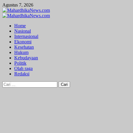
Skip
Agustus 7, 2026
to
content
Primary
Menu
Home
Nasional
Internasional
Ekonomi
Kesehatan
Hukum
Kebudayaan
Politik
Olah raga
Redaksi
Cari
untuk: