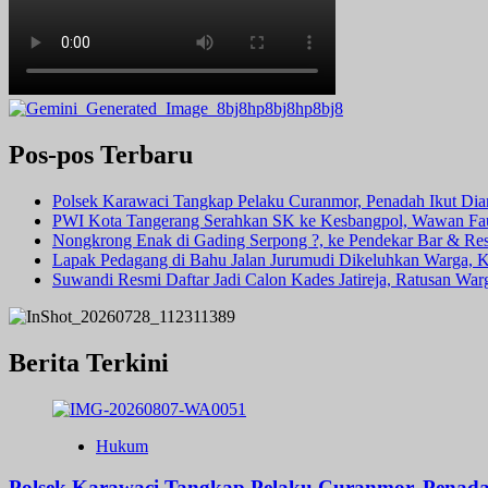
Pos-pos Terbaru
Polsek Karawaci Tangkap Pelaku Curanmor, Penadah Ikut Di
PWI Kota Tangerang Serahkan SK ke Kesbangpol, Wawan Fauz
Nongkrong Enak di Gading Serpong ?, ke Pendekar Bar & Rest
Lapak Pedagang di Bahu Jalan Jurumudi Dikeluhkan Warga, 
Suwandi Resmi Daftar Jadi Calon Kades Jatireja, Ratusan War
Berita Terkini
Hukum
Polsek Karawaci Tangkap Pelaku Curanmor, Penad