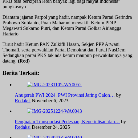
PKB bisa berkiprah lebih banyak lagi bagi rakyat Indonesia”
pungkasnya.
Diantara jajaran Parpol yang hadir, nampak Ketum Partai Gerindra
Prabowo Subianto, Puan Maharani mewakili Ketum PDIP
Megawati Sukarno Putri, dan Ketum Partai Golkar Airlangga
Hartarto
Turut hadir Ketum PAN Zulkifli Hasan, Sekjen PPP Arwani
Thomafi, serta perwakilan Partai Demokrat dan Partai NasDem.
Sedangkan partai PKS tak ada ketum maupun perwakilannya yang
datang.
(Red)
Berita Terkait:
Anugerah PWI 2024, PWI Provinsi Jaring Calon…
by
Redaksi
November 6, 2023
Penguatan Transportasi Pedesaan, Keperintisan dan…
by
Redaksi
Desember 24, 2025