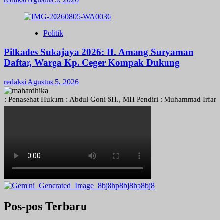
Politik
Pilkades Sukajaya 2026: H. Amang Suryaman
Daftar, Warga Kp. Ceger Kompak Dukung
redaksi
Agustus 5, 2026
asehat Hukum : Abdul Goni SH., MH Pendiri : Muhammad Irfansyah, Pim
Pos-pos Terbaru