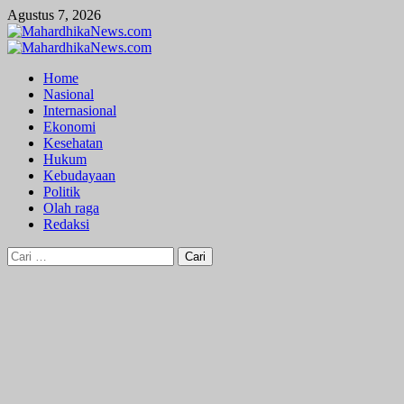
Skip
Agustus 7, 2026
to
content
Primary
Menu
Home
Nasional
Internasional
Ekonomi
Kesehatan
Hukum
Kebudayaan
Politik
Olah raga
Redaksi
Cari
untuk: