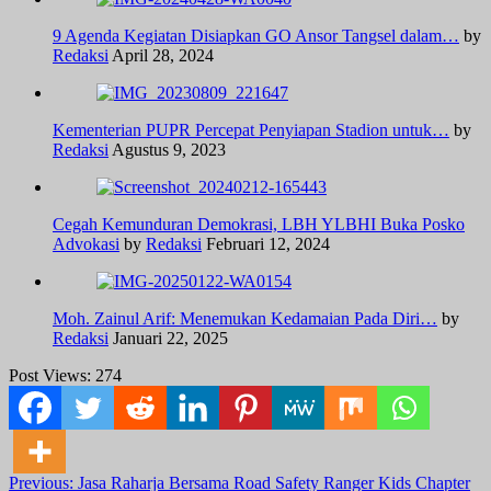
9 Agenda Kegiatan Disiapkan GO Ansor Tangsel dalam…
by
Redaksi
April 28, 2024
Kementerian PUPR Percepat Penyiapan Stadion untuk…
by
Redaksi
Agustus 9, 2023
Cegah Kemunduran Demokrasi, LBH YLBHI Buka Posko
Advokasi
by
Redaksi
Februari 12, 2024
Moh. Zainul Arif: Menemukan Kedamaian Pada Diri…
by
Redaksi
Januari 22, 2025
Post Views:
274
Post
Previous:
Jasa Raharja Bersama Road Safety Ranger Kids Chapter