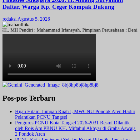
Daftar, Warga Kp. Ceger Kompak Dukung
redaksi
Agustus 5, 2026
H Pendiri : Muhammad Irfansyah, Pimpinan Perusahaan : Deni Arief Tr
Pos-pos Terbaru
Hijau Hitam Tumpah Ruah !, MWCNU Pondok Aren Hadiri
Pelantikan PCNU Tangsel
Pengurus PCNU Kota Tangsel 2026-2031 Resmi Dilantik
oleh Rois Am PBNU KH. Miftahul Akhyar di Graha Aswaja
2 Pondok Aren
PCNU Kota Tangerang Selatan Resmi Dilantik, Tegaskan