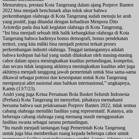
Menurutnya, prestasi Kota Tangerang dalam ajang Porprov Banten
2022 bisa menjadi benchmark alias tolok ukur bahwa
perkembangan olahraga di Kota Tangerang sudah menuju ke arah
yang positif, juga ditandai dengan kehadiran Menpora Dito
Ariotedjo pada dua kali kegiatan olahraga di Kota Tangerang.
“Ini bisa menjadi sebuah titik balik kebangkitan olahraga di Kota
Tangerang bahwa hadirnya bonus demografi, bonus pendekatan
teritori, yang kita miliki bisa menjadi potensi terkait proses
perkembangan industri olahraga. Tinggal tantangannya adalah
bahwa kedepan hal-hal yang sudah dilakukan oleh masing-masing
cabor dalam upaya meningkatkan kualitas pertandingan, kompetisi,
dan secara tidak langsung akhirnya meningkatkan kualitas atlet juga
akhirnya menjadi tanggung jawab pemerintah untuk bisa sama-sama
dikawal sebagai potensi dan kesempatan untuk Kota Tangerang
mempunyai atlet nasional atau bahkan internasional,” ungkapnya,
Kamis (13/7/23).
Andri yang juga Ketua Persatuan Bola Basket Seluruh Indonesia
(Perbasi) Kota Tangerang ini menyebut, pihaknya memahami
bersama bahwa saat pelaksanaan Porprov Banten 2022, tidak semua
cabang olahraga memiliki fasilitas yang representatif. Katanya, ada
beberapa cabang olahraga yang memang masih menggunakan
fasilitas swasta sebagai sarana pertandingan.
“Itu masih menjadi tantangan bagi Pemerintah Kota Tangerang
untuk juga bisa memberikan ruang kepada beberapa cabor untuk
mempunyai fasilitas pertandingannya sendiri, karena akhirnya saat