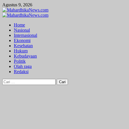
Skip
Agustus 9, 2026
to
content
Primary
Menu
Home
Nasional
Internasional
Ekonomi
Kesehatan
Hukum
Kebudayaan
Politik
Olah raga
Redaksi
Cari
untuk: