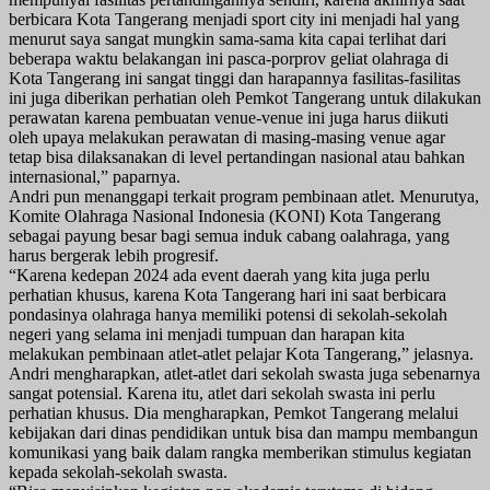
berbicara Kota Tangerang menjadi sport city ini menjadi hal yang
menurut saya sangat mungkin sama-sama kita capai terlihat dari
beberapa waktu belakangan ini pasca-porprov geliat olahraga di
Kota Tangerang ini sangat tinggi dan harapannya fasilitas-fasilitas
ini juga diberikan perhatian oleh Pemkot Tangerang untuk dilakukan
perawatan karena pembuatan venue-venue ini juga harus diikuti
oleh upaya melakukan perawatan di masing-masing venue agar
tetap bisa dilaksanakan di level pertandingan nasional atau bahkan
internasional,” paparnya.
Andri pun menanggapi terkait program pembinaan atlet. Menurutya,
Komite Olahraga Nasional Indonesia (KONI) Kota Tangerang
sebagai payung besar bagi semua induk cabang oalahraga, yang
harus bergerak lebih progresif.
“Karena kedepan 2024 ada event daerah yang kita juga perlu
perhatian khusus, karena Kota Tangerang hari ini saat berbicara
pondasinya olahraga hanya memiliki potensi di sekolah-sekolah
negeri yang selama ini menjadi tumpuan dan harapan kita
melakukan pembinaan atlet-atlet pelajar Kota Tangerang,” jelasnya.
Andri mengharapkan, atlet-atlet dari sekolah swasta juga sebenarnya
sangat potensial. Karena itu, atlet dari sekolah swasta ini perlu
perhatian khusus. Dia mengharapkan, Pemkot Tangerang melalui
kebijakan dari dinas pendidikan untuk bisa dan mampu membangun
komunikasi yang baik dalam rangka memberikan stimulus kegiatan
kepada sekolah-sekolah swasta.