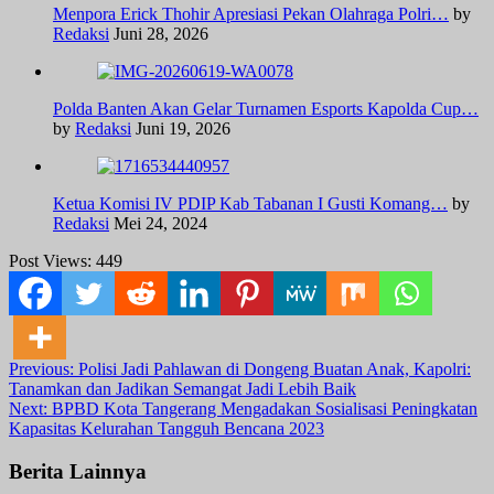
Menpora Erick Thohir Apresiasi Pekan Olahraga Polri…
by
Redaksi
Juni 28, 2026
Polda Banten Akan Gelar Turnamen Esports Kapolda Cup…
by
Redaksi
Juni 19, 2026
Ketua Komisi IV PDIP Kab Tabanan I Gusti Komang…
by
Redaksi
Mei 24, 2024
Post Views:
449
Post
Previous:
Polisi Jadi Pahlawan di Dongeng Buatan Anak, Kapolri:
Tanamkan dan Jadikan Semangat Jadi Lebih Baik
navigation
Next:
BPBD Kota Tangerang Mengadakan Sosialisasi Peningkatan
Kapasitas Kelurahan Tangguh Bencana 2023
Berita Lainnya