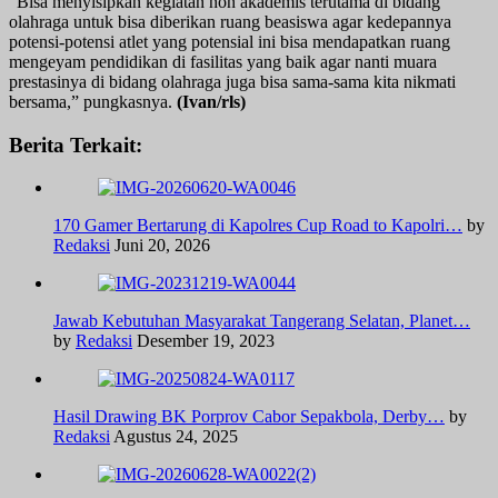
“Bisa menyisipkan kegiatan non akademis terutama di bidang
olahraga untuk bisa diberikan ruang beasiswa agar kedepannya
potensi-potensi atlet yang potensial ini bisa mendapatkan ruang
mengeyam pendidikan di fasilitas yang baik agar nanti muara
prestasinya di bidang olahraga juga bisa sama-sama kita nikmati
bersama,” pungkasnya.
(Ivan/rls)
Berita Terkait:
170 Gamer Bertarung di Kapolres Cup Road to Kapolri…
by
Redaksi
Juni 20, 2026
Jawab Kebutuhan Masyarakat Tangerang Selatan, Planet…
by
Redaksi
Desember 19, 2023
Hasil Drawing BK Porprov Cabor Sepakbola, Derby…
by
Redaksi
Agustus 24, 2025