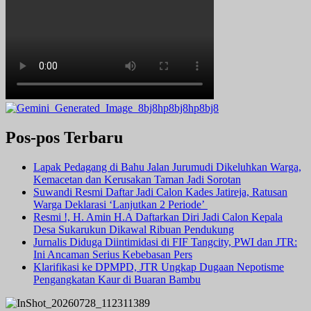
Pos-pos Terbaru
Lapak Pedagang di Bahu Jalan Jurumudi Dikeluhkan Warga,
Kemacetan dan Kerusakan Taman Jadi Sorotan
Suwandi Resmi Daftar Jadi Calon Kades Jatireja, Ratusan
Warga Deklarasi ‘Lanjutkan 2 Periode’
Resmi !, H. Amin H.A Daftarkan Diri Jadi Calon Kepala
Desa Sukarukun Dikawal Ribuan Pendukung
Jurnalis Diduga Diintimidasi di FIF Tangcity, PWI dan JTR:
Ini Ancaman Serius Kebebasan Pers
Klarifikasi ke DPMPD, JTR Ungkap Dugaan Nepotisme
Pengangkatan Kaur di Buaran Bambu