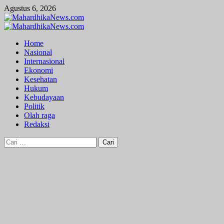
Skip
Agustus 6, 2026
to
content
Primary
Menu
Home
Nasional
Internasional
Ekonomi
Kesehatan
Hukum
Kebudayaan
Politik
Olah raga
Redaksi
Cari
untuk: