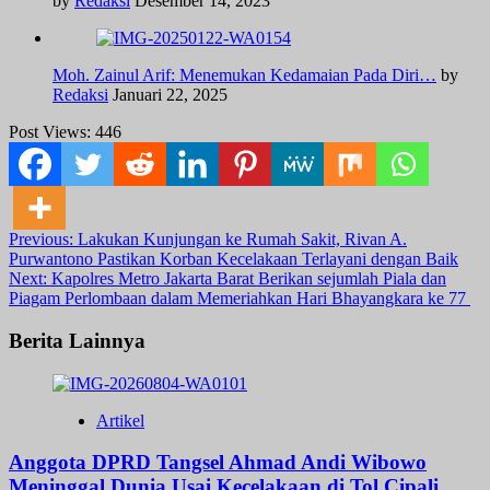
by
Redaksi
Desember 14, 2023
Moh. Zainul Arif: Menemukan Kedamaian Pada Diri…
by
Redaksi
Januari 22, 2025
Post Views:
446
Post
Previous:
Lakukan Kunjungan ke Rumah Sakit, Rivan A.
Purwantono Pastikan Korban Kecelakaan Terlayani dengan Baik
navigation
Next:
Kapolres Metro Jakarta Barat Berikan sejumlah Piala dan
Piagam Perlombaan dalam Memeriahkan Hari Bhayangkara ke 77
Berita Lainnya
Artikel
Anggota DPRD Tangsel Ahmad Andi Wibowo
Meninggal Dunia Usai Kecelakaan di Tol Cipali