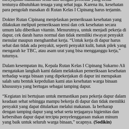
tentunya dibutuhkan tenaga yang sehat juga. Karena itu, kesehatan
para pengolah masakan di Rutan Kelas I Cipinang harus terjamin.
Dokter Rutan Cipinang menjelaskan pemeriksaan kesehatan yang
dilakukan meliputi pemeriksaan tensi dan cek kesehatan secara
umum lalu diberikan vitamin. Menurutnya, untuk menjadi pekerja di
dapur, cek darah harus normal dan tidak memiliki riwayat penyakit
menular maupun menghambat kerja. “Untuk kerja di dapur harus
sehat dan tidak ada penyakit, seperti penyakit kulit, batuk pilek yang
mengarah ke TBC, atau asam urat yang bisa mengganggu kerja,”
tuturnya.
Dalam kesempatan itu, Kepala Rutan Kelas I Cipinang Sukarno Ali
mengatakan langkah kami dalam melakukan pemeriksaan kesehatan
terhadap warga binaan yang dipekerjakan di dapur ini merupakan
salah satu bentuk kepedulian kami atas kesehatan warga binaan
khususnya yang bertugas sebagai tamping dapur.
“Kegiatan ini bertujuan untuk memastikan para pekerja dapur dalam
keadaan sehat sehingga mampu bekerja di dapur dan tidak memiliki
penyakit yang dapat ditularkan melalui makanan. Ia berharap
dengan tamping dapur yang sehat serta terjaganya higienitas dan
kebersihan dapur dapat tercipta penyelenggaraan makan minum
yang baik untuk seluruh warga binaan,” ucapnya.
(Sodikin)