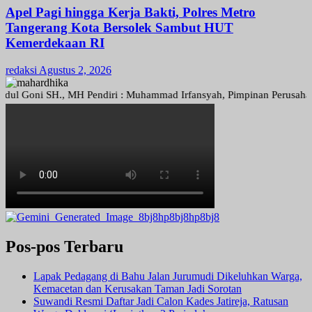
Apel Pagi hingga Kerja Bakti, Polres Metro
Tangerang Kota Bersolek Sambut HUT
Kemerdekaan RI
redaksi
Agustus 2, 2026
Goni SH., MH Pendiri : Muhammad Irfansyah, Pimpinan Perusahaan : De
Pos-pos Terbaru
Lapak Pedagang di Bahu Jalan Jurumudi Dikeluhkan Warga,
Kemacetan dan Kerusakan Taman Jadi Sorotan
Suwandi Resmi Daftar Jadi Calon Kades Jatireja, Ratusan