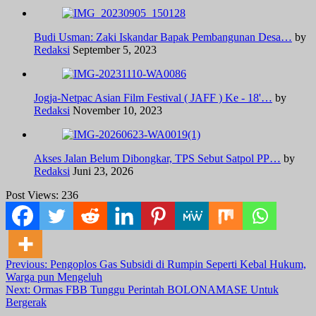
Budi Usman: Zaki Iskandar Bapak Pembangunan Desa…
by
Redaksi
September 5, 2023
Jogja-Netpac Asian Film Festival ( JAFF ) Ke - 18'…
by
Redaksi
November 10, 2023
Akses Jalan Belum Dibongkar, TPS Sebut Satpol PP…
by
Redaksi
Juni 23, 2026
Post Views:
236
Post
Previous:
Pengoplos Gas Subsidi di Rumpin Seperti Kebal Hukum,
Warga pun Mengeluh
navigation
Next:
Ormas FBB Tunggu Perintah BOLONAMASE Untuk
Bergerak