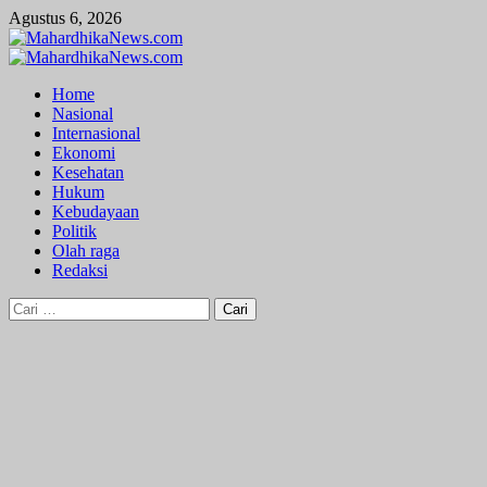
Skip
Agustus 6, 2026
to
content
Primary
Menu
Home
Nasional
Internasional
Ekonomi
Kesehatan
Hukum
Kebudayaan
Politik
Olah raga
Redaksi
Cari
untuk: