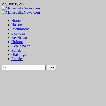
Skip
Agustus 8, 2026
to
content
Primary
Menu
Home
Nasional
Internasional
Ekonomi
Kesehatan
Hukum
Kebudayaan
Politik
Olah raga
Redaksi
Cari
untuk: