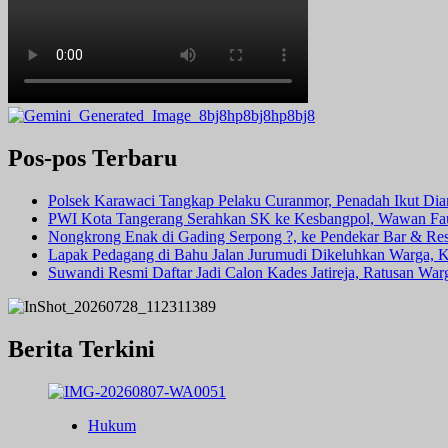
Pos-pos Terbaru
Polsek Karawaci Tangkap Pelaku Curanmor, Penadah Ikut Di
PWI Kota Tangerang Serahkan SK ke Kesbangpol, Wawan Fauz
Nongkrong Enak di Gading Serpong ?, ke Pendekar Bar & Rest
Lapak Pedagang di Bahu Jalan Jurumudi Dikeluhkan Warga, 
Suwandi Resmi Daftar Jadi Calon Kades Jatireja, Ratusan War
Berita Terkini
Hukum