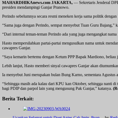
MAHARDHIKAnews.com JAKARTA,
— Sekretaris Jenderal DPP
presiden mendampingi Ganjar Pranowo.
Perindo sebelumnya secara resmi meneken kerja sama politik denga
“Sama juga dengan Perindo, sempat menyebut Tuan Guru Bajang,” kata
“Dari internal teman-teman Perindo ada yang juga mengangkat nama i
Hasto mempersilahkan partai-partai mengusulkan nama untuk mendam
cawapres Ganjar.
“Saya kemarin bertemu dengan Ketum PPP Bapak Mardiono, beliau ju
Lebih lanjut, Hasto memberi sinyal cawapres Ganjar akan diumumkan 
Ia menyebut Juni merupakan bulan Bung Karno, sementara Agustus a
“Sehingga masih ada kalau dari KPU kan Oktober, sehingga nanti di 
bagi PDIP dan parpol lain yang mengusung Pak Ganjar,” katanya.
(R
Berita Terkait:
Ucapkan Selamat untuk Duet Anies-Cak Imin, Puan…
by
Reda