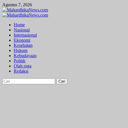
Skip
Agustus 7, 2026
to
content
Primary
Menu
Home
Nasional
Internasional
Ekonomi
Kesehatan
Hukum
Kebudayaan
Politik
Olah raga
Redaksi
Cari
untuk: