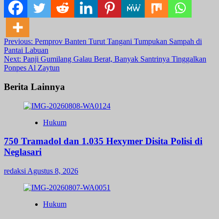
Post
Previous:
Pemprov Banten Turut Tangani Tumpukan Sampah di
Pantai Labuan
navigation
Next:
Panji Gumilang Galau Berat, Banyak Santrinya Tinggalkan
Ponpes Al Zaytun
Berita Lainnya
Hukum
750 Tramadol dan 1.035 Hexymer Disita Polisi di
Neglasari
redaksi
Agustus 8, 2026
Hukum