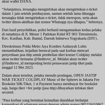
akun wallet DANA.
“Selanjutnya, tersangka menginfokan akan mengirimkan e-ticket
dalam 1 jam setelah pembayaran, namun setelah lama ditunggu
tersangka tidak mengirimkan e-ticket, tidak merespon, serta akun
twitter dinon-aktifkan dan nomor Whatsapp nya dihapus,” bebernya.
Dari hasil penyelidikan, polisi berhasil mengamankan kedua pelaku
di rumahnya di Jl. Menur 1 Padokan Kidul RT 003 Tirtonirmolo,
Kec. Kasihan, Kab. Bantul, Daerah Istimewa Yogyakarta (DIY) .
Direskrimsus Polda Metro Jaya Kombes Auliasyah Lubis
menambahkan, kejadian berawal pada saat korban mencari
penyediaan jasa titip untuk pembelian tiket konser Coldplay melalui
akun twitter bernama @findtrove_id. Melalui akun twitter
@findtrove_id memposting berisi penawaran jastip tiket pada
tanggal 12 Mei 2023.
Dalam akun tersebut, pelaku menulis postingan, OPEN JASTIP
WAR TICKET COLDPLAY Music of the Spheres in Jakarta Fee
Bookslot 50K/Tiket, 1 st Payment hanya membayar fee bookslot
saja, harga tiket +fee jastip (jasa titip) dibayarkan infokan tiket
secured.
“Para korban yang berminat kemudian diarahkan berlanjut
komunikasi di whatsapp group dengan admin nomor 085219410867