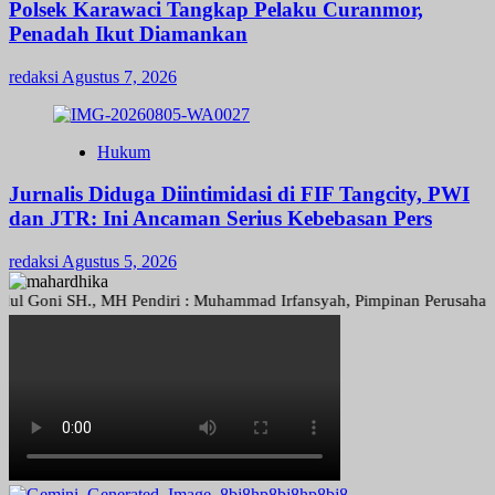
Polsek Karawaci Tangkap Pelaku Curanmor,
Penadah Ikut Diamankan
redaksi
Agustus 7, 2026
Hukum
Jurnalis Diduga Diintimidasi di FIF Tangcity, PWI
dan JTR: Ini Ancaman Serius Kebebasan Pers
redaksi
Agustus 5, 2026
i SH., MH Pendiri : Muhammad Irfansyah, Pimpinan Perusahaan : Deni 