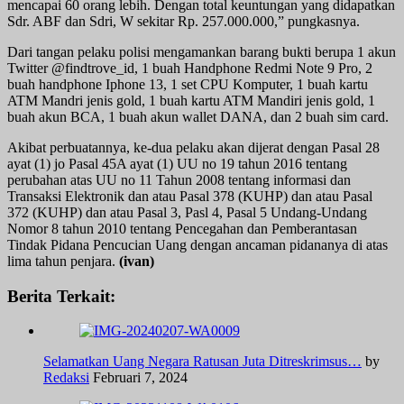
mencapai 60 orang lebih. Dengan total keuntungan yang didapatkan
Sdr. ABF dan Sdri, W sekitar Rp. 257.000.000,” pungkasnya.
Dari tangan pelaku polisi mengamankan barang bukti berupa 1 akun
Twitter @findtrove_id, 1 buah Handphone Redmi Note 9 Pro, 2
buah handphone Iphone 13, 1 set CPU Komputer, 1 buah kartu
ATM Mandri jenis gold, 1 buah kartu ATM Mandiri jenis gold, 1
buah akun BCA, 1 buah akun wallet DANA, dan 2 buah sim card.
Akibat perbuatannya, ke-dua pelaku akan dijerat dengan Pasal 28
ayat (1) jo Pasal 45A ayat (1) UU no 19 tahun 2016 tentang
perubahan atas UU no 11 Tahun 2008 tentang informasi dan
Transaksi Elektronik dan atau Pasal 378 (KUHP) dan atau Pasal
372 (KUHP) dan atau Pasal 3, Pasl 4, Pasal 5 Undang-Undang
Nomor 8 tahun 2010 tentang Pencegahan dan Pemberantasan
Tindak Pidana Pencucian Uang dengan ancaman pidananya di atas
lima tahun penjara.
(ivan)
Berita Terkait:
Selamatkan Uang Negara Ratusan Juta Ditreskrimsus…
by
Redaksi
Februari 7, 2024