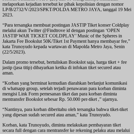
melaporkan kejadian tersebut ke pihak kepolisian dengan nomor
LP/B/2732/V/2023/SPKT/POLDA METRO JAYA, tanggal 19 Mei
2023.
“Para tersangka membuat postingan JASTIP Tiket konser Coldplay
melalui akun Twitter @Findtrove id dengan postingan ‘OPEN
JASTIP WAR TICKET COLDPLAY’ Music of the Spheres in
Jakarta Fee Bookslut 50K/Tiket 1st Payment hanya membayar fee,”
kata Trunoyudo kepada wartawan di Mapolda Metro Jaya, Senin
(22/5/2023).
Dalam promo tersebut, bertuliskan Bookslot saja, harga tiket + fee
jastip (jasa titip) dibayarkan ketika di infokan tiket secured atau
aman.
“Korban yang berminat kemudian diarahkan berlanjut komunikasi
di whatsapp group, setelah terjadi penawaran para korban diminta
mengisi Link Form pemesanan tiket dan para korban diminta
mentransfer Bookslot sebesar Rp. 50.000 per-tiket ,” ujarnya.
“Nantinya, para korban diberitahu oleh tersangka bahwa tiket-tiket
yang dipesan sudah secured atau aman,” kata Trunoyudo.
Korban, kata Trunoyudo, diminta melakukan pembayaran tiket
secara full dengan cara mentransfer ke rekening pelaku atau melalui