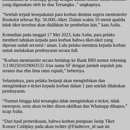
yang digunakan oleh ke dua Tersangka ,” ungkapnya.
“Setelah terjadi kesepakatan para korban diminta segera mentransfer
Bookslot sebesar Rp. 50.000,-/tiket. Dalam waktu 10 menit apabila
tidak tiket tersebut akan dialihkan ke pembelian lain,” kata Aulia.
Kemudian pada tanggal 17 Mei 2023, kata Aulia, para pelaku
memberi tahukan kepada para korban bahwa tiket-tiket yang
dipesan sudah secured / aman. Lalu pelaku meminta kepada korban
untuk melakukan pembayaran secara full.
“Korban mentransfer secara bertahap ke Bank BRI nomor rekening
3:3 002501029003532 Atas nama SF dengan jumlah sepuluh juta
seratus dua ribu lima ratus rupiah,” bebernya.
Selanjutnya, para pelaku berjanji akan menginfokan dan
mengirimkan e-ticket kepada korban dalam 1 jam setelah dilakukan
pembayaran.
“Namun hingga kini tersangka tidak mengirimkan e-ticket, tidak
merespon, serta akun twitter dinon-aktifkan dan Whatsapp dihapus,”
ucap Aulia.
“Dari hasil pemeriksaan, bahwa korban penipuan Jastip Tiket
Konser Coldplay pada akun twitter @Findtrove_id saat ini