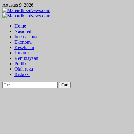
Skip
Agustus 9, 2026
to
content
Primary
Menu
Home
Nasional
Internasional
Ekonomi
Kesehatan
Hukum
Kebudayaan
Politik
Olah raga
Redaksi
Cari
untuk: