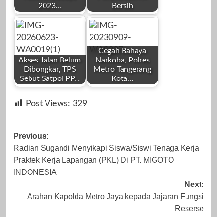
2023…
Bersih
by
by
Mei 3, 2024
Mei 21, 2024
Redaksi
Redaksi
Cegah Bahaya
Akses Jalan Belum
Narkoba, Polres
Dibongkar, TPS
Metro Tangerang
Sebut Satpol PP…
Kota…
by
by
November 11,
Desember 22,
Post Views:
329
Redaksi
Redaksi
2023
2023
Post
Previous:
Radian Sugandi Menyikapi Siswa/Siswi Tenaga Kerja
navigation
Praktek Kerja Lapangan (PKL) Di PT. MIGOTO
Juni 23, 2026
September 9,
INDONESIA
Next:
2023
Arahan Kapolda Metro Jaya kepada Jajaran Fungsi
Reserse