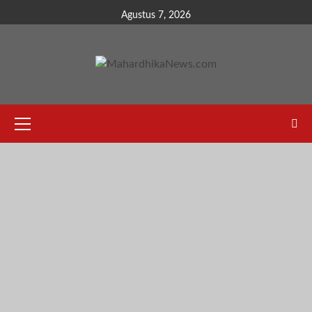
Skip
Agustus 7, 2026
to
content
Primary
Menu