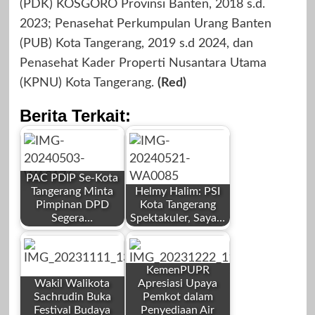
(PDK) KOSGORO Provinsi Banten, 2018 s.d.
2023; Penasehat Perkumpulan Urang Banten
(PUB) Kota Tangerang, 2019 s.d 2024, dan
Penasehat Kader Properti Nusantara Utama
(KPNU) Kota Tangerang.
(Red)
Berita Terkait:
PAC PDIP Se-Kota
Tangerang Minta
Helmy Halim: PSI
Pimpinan DPD
Kota Tangerang
Segera…
Spektakuler, Saya…
by
by
Redaksi
Redaksi
KemenPUPR
Wakil Walikota
Apresiasi Upaya
Sachrudin Buka
Pemkot dalam
Festival Budaya
Penyediaan Air