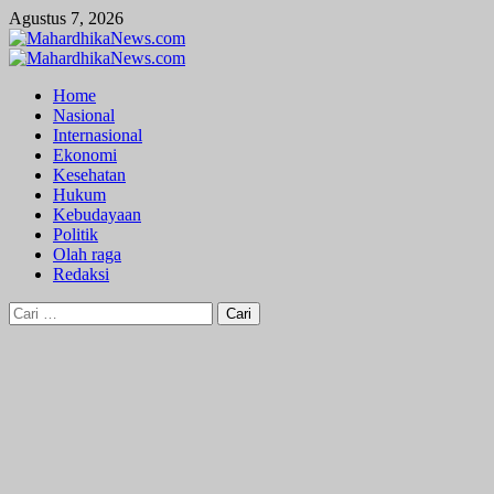
Skip
Agustus 7, 2026
to
content
Primary
Menu
Home
Nasional
Internasional
Ekonomi
Kesehatan
Hukum
Kebudayaan
Politik
Olah raga
Redaksi
Cari
untuk: