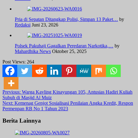
Pria di Sepatan Ditangkap Polisi, Simpan 13 Paket…
by
Redaksi
Juni 23, 2026
Polsek Pakuhaji Gagalkan Peredaran Narkotika,…
by
Mahardhika News
Oktober 25, 2025
Post Views:
264
Post
Previous:
Warga Kavling Kinayungan 105, Antusias Hadiri Kuliah
Subuh di Masjid Al Muiz
navigation
Next:
Kemenag Genjot Sosialisasi Penilaian Angka Kredit, Respon
Permenpan RB No 1 Tahun 2023
Berita Lainnya