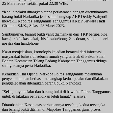
25 Maret 2023, sekitar pukul 22.30 WIB.
“Kedua pelaku ditangkap tanpa perlawanan dengan ditemukannya
barang bukti Narkotika jenis sabu,” ungkap AKP Deddy Wahyudi
mewakili Kapolres Tanggamus Tanggamus AKBP Siswara Hadi
Chandra, S.I.K., Selasa 28 Maret 2023.
Sambungnya, barang bukti yang diamankan dari TKP berupa pipa
kaca/pirek bekas pakai, hisab sabu/bong, 2 sedotan, sumbu, korek
api gas dan handphone.
Kasat menjelaskan, kronologis kejadian berawal dari informasi
masyarakat bahwa di sebuah rumah yang terletak di Pekon Sinar
Banten Kecamatan Talang Padang Kabupaten Tanggamus diduga
sering adanya pesta Narkotika.
Kemudian Tim Opsnal Narkoba Polres Tanggamus melakukan
penyelidikan dan berhasil menangkap kedua pelaku dan dilakukan
penggeledahan ditemukan barang bukti Narkotika.
“Selanjutnya pelaku dan barang bukti di bawa ke Polres Tanggamus
untuk di lakukan penyelidikan lebih lanjut,” jelasnya.
Ditambahkan Kasat, atas perbuatannya tersebut, kedua tersangka
dan barang bukti ditahan di Mapolres Tanggamus guna proses