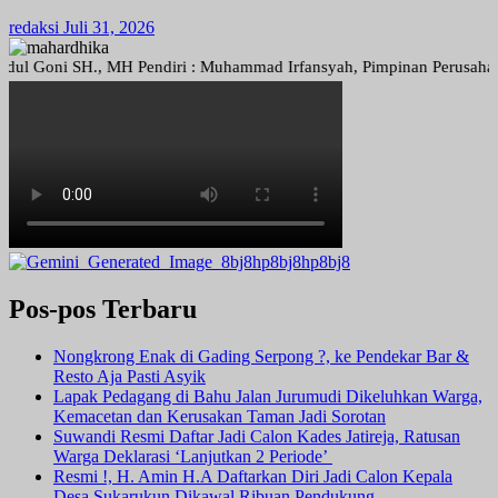
redaksi
Juli 31, 2026
Goni SH., MH Pendiri : Muhammad Irfansyah, Pimpinan Perusahaan : De
Pos-pos Terbaru
Nongkrong Enak di Gading Serpong ?, ke Pendekar Bar &
Resto Aja Pasti Asyik
Lapak Pedagang di Bahu Jalan Jurumudi Dikeluhkan Warga,
Kemacetan dan Kerusakan Taman Jadi Sorotan
Suwandi Resmi Daftar Jadi Calon Kades Jatireja, Ratusan
Warga Deklarasi ‘Lanjutkan 2 Periode’
Resmi !, H. Amin H.A Daftarkan Diri Jadi Calon Kepala
Desa Sukarukun Dikawal Ribuan Pendukung