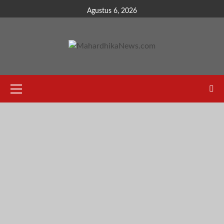
Skip
Agustus 6, 2026
to
content
Primary
Menu