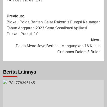
Post Views:
277
Mahardhika News
Redaksi
2023
2025
Post
Previous:
Bidkeu Polda Banten Gelar Rakernis Fungsi Keuangan
navigation
Tahun Anggaran 2023 Serta Sosalisasi Aplikasi
November 4,
September 8,
Puskeu Presisi 2.0
Next:
2025
2023
Polda Metro Jaya Berhasil Mengungkap 16 Kasus
Curanmor Dalam 3 Bulan
Berita Lainnya