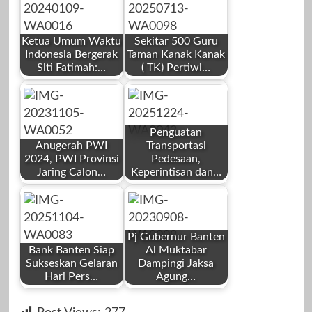
Ketua Umum Waktu
Sekitar 500 Guru
Indonesia Bergerak
Taman Kanak Kanak
Siti Fatimah:…
( TK) Pertiwi…
by
by
Redaksi
Redaksi
Penguatan
Anugerah PWI
Transportasi
2024, PWI Provinsi
Pedesaan,
Jaring Calon…
Keperintisan dan…
by
by
Januari 9, 2024
Juli 13, 2025
Redaksi
Redaksi
Pj Gubernur Banten
Bank Banten Siap
Al Muktabar
Sukseskan Gelaran
Dampingi Jaksa
Hari Pers…
Agung…
by
by
November 6,
Desember 24,