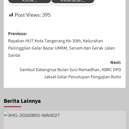
by
by
Januari 22, 2025
November 27,
Post Views:
395
Redaksi
Redaksi
2023
Post
Previous:
Rayakan HUT Kota Tangerang Ke-30th, Kelurahan
navigation
Paninggilan Gelar Bazar UMKM, Senam dan Gerak Jalan
Oktober 12, 2024
Juni 30, 2026
Santai
Next:
Sambut Datangnya Bulan Suci Ramadhan, KBRC DPD
Jaksel Gelar Penutupan Pengajian Rutin
Berita Lainnya