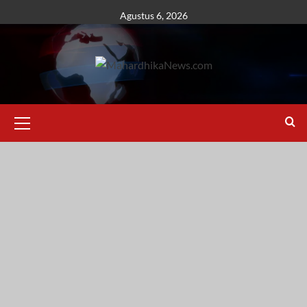
Skip
Agustus 6, 2026
to
content
Primary
Menu