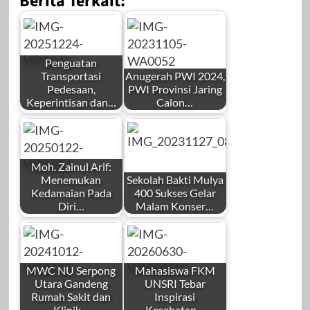
Berita Terkait:
Penguatan
Transportasi
Anugerah PWI 2024,
Pedesaan,
PWI Provinsi Jaring
Keperintisan dan…
Calon…
by
by
Redaksi
Redaksi
Moh. Zainul Arif:
Menemukan
Sekolah Bakti Mulya
Kedamaian Pada
400 Sukses Gelar
Diri…
Malam Konser…
by
by
Desember 24,
November 6, 2023
Redaksi
Redaksi
2025
MWC NU Serpong
Mahasiswa FKM
Utara Gandeng
UNSRI Tebar
Rumah Sakit dan
Inspirasi
Klinik…
Kesehatan…