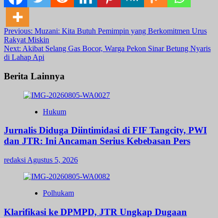
Post
Previous:
Muzani: Kita Butuh Pemimpin yang Berkomitmen Urus
Rakyat Miskin
navigation
Next:
Akibat Selang Gas Bocor, Warga Pekon Sinar Betung Nyaris
di Lahap Api
Berita Lainnya
Hukum
Jurnalis Diduga Diintimidasi di FIF Tangcity, PWI
dan JTR: Ini Ancaman Serius Kebebasan Pers
redaksi
Agustus 5, 2026
Polhukam
Klarifikasi ke DPMPD, JTR Ungkap Dugaan