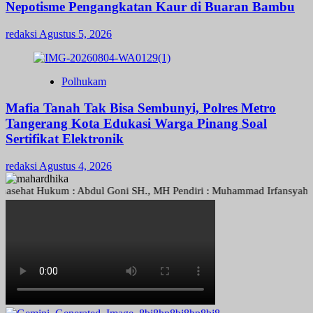
Nepotisme Pengangkatan Kaur di Buaran Bambu
redaksi
Agustus 5, 2026
Polhukam
Mafia Tanah Tak Bisa Sembunyi, Polres Metro
Tangerang Kota Edukasi Warga Pinang Soal
Sertifikat Elektronik
redaksi
Agustus 4, 2026
hat Hukum : Abdul Goni SH., MH Pendiri : Muhammad Irfansyah, Pimpin