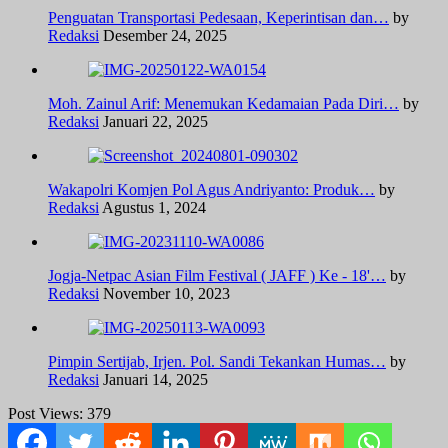
Penguatan Transportasi Pedesaan, Keperintisan dan…
by
Redaksi
Desember 24, 2025
Moh. Zainul Arif: Menemukan Kedamaian Pada Diri…
by
Redaksi
Januari 22, 2025
Wakapolri Komjen Pol Agus Andriyanto: Produk…
by
Redaksi
Agustus 1, 2024
Jogja-Netpac Asian Film Festival ( JAFF ) Ke - 18'…
by
Redaksi
November 10, 2023
Pimpin Sertijab, Irjen. Pol. Sandi Tekankan Humas…
by
Redaksi
Januari 14, 2025
Post Views:
379