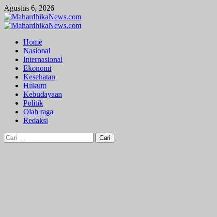
Skip
Agustus 6, 2026
to
content
Primary
Menu
Home
Nasional
Internasional
Ekonomi
Kesehatan
Hukum
Kebudayaan
Politik
Olah raga
Redaksi
Cari
untuk: