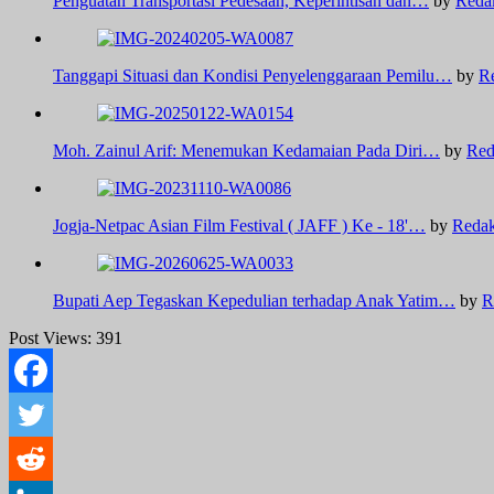
Penguatan Transportasi Pedesaan, Keperintisan dan…
by
Reda
Tanggapi Situasi dan Kondisi Penyelenggaraan Pemilu…
by
R
Moh. Zainul Arif: Menemukan Kedamaian Pada Diri…
by
Red
Jogja-Netpac Asian Film Festival ( JAFF ) Ke - 18'…
by
Redak
Bupati Aep Tegaskan Kepedulian terhadap Anak Yatim…
by
R
Post Views:
391