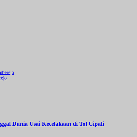
mberejo
rejo
l Dunia Usai Kecelakaan di Tol Cipali