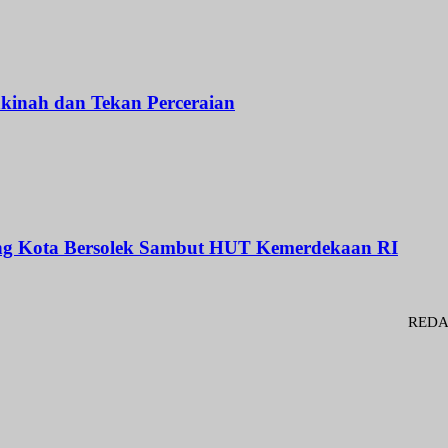
kinah dan Tekan Perceraian
rang Kota Bersolek Sambut HUT Kemerdekaan RI
REDAKSI : Pen