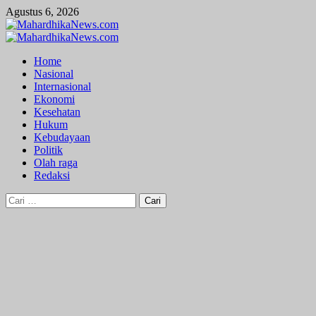
Skip
Agustus 6, 2026
to
content
Primary
Menu
Home
Nasional
Internasional
Ekonomi
Kesehatan
Hukum
Kebudayaan
Politik
Olah raga
Redaksi
Cari
untuk: