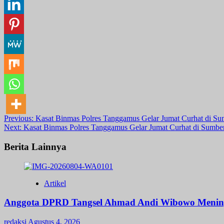
Post
Previous:
Kasat Binmas Polres Tanggamus Gelar Jumat Curhat di Su
Next:
Kasat Binmas Polres Tanggamus Gelar Jumat Curhat di Sumbe
navigation
Berita Lainnya
Artikel
Anggota DPRD Tangsel Ahmad Andi Wibowo Meningga
redaksi
Agustus 4, 2026