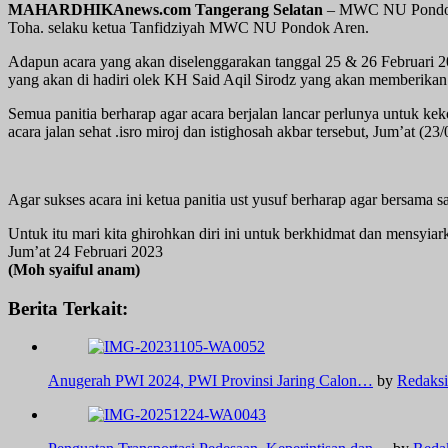
MAHARDHIKAnews.com Tangerang Selatan
– MWC NU Pondok A
Toha. selaku ketua Tanfidziyah MWC NU Pondok Aren.
Adapun acara yang akan diselenggarakan tanggal 25 & 26 Februari 202
yang akan di hadiri olek KH Said Aqil Sirodz yang akan memberik
Semua panitia berharap agar acara berjalan lancar perlunya untuk k
acara jalan sehat .isro miroj dan istighosah akbar tersebut, Jum’at (23/
Agar sukses acara ini ketua panitia ust yusuf berharap agar bersama s
Untuk itu mari kita ghirohkan diri ini untuk berkhidmat dan mensyia
Jum’at 24 Februari 2023
(Moh syaiful anam)
Berita Terkait:
Anugerah PWI 2024, PWI Provinsi Jaring Calon…
by
Redaksi