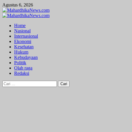
Skip
Agustus 6, 2026
to
content
Primary
Menu
Home
Nasional
Internasional
Ekonomi
Kesehatan
Hukum
Kebudayaan
Politik
Olah raga
Redaksi
Cari
untuk: