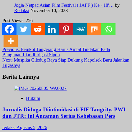
Jogja-Netpac Asian Film Festival ( JAFF ) Ke - 18'…
by
Redaksi
November 10, 2023
Post Views:
256
Post
Previous:
Pemkot Tangerang Harus Ambil Tindakan Pada
Bangunan Liar di Irigasi Sipon
navigation
Next:
Muspika Ciledug Raya Siap Dukung Kapolsek Baru Jalankan
Tugasnya
Berita Lainnya
Hukum
Jurnalis Diduga Diintimidasi di FIF Tangcity, PWI
dan JTR: Ini Ancaman Serius Kebebasan Pers
redaksi
Agustus 5, 2026