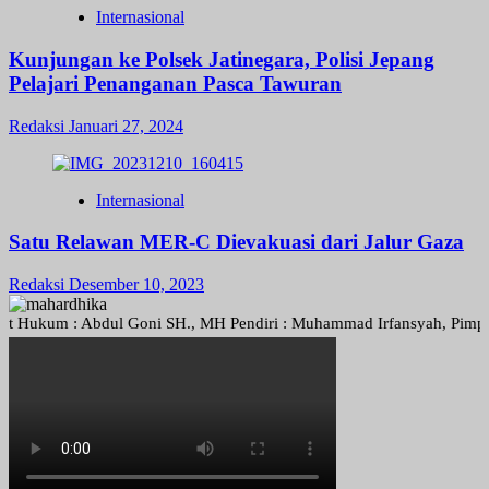
Internasional
Kunjungan ke Polsek Jatinegara, Polisi Jepang
Pelajari Penanganan Pasca Tawuran
Redaksi
Januari 27, 2024
Internasional
Satu Relawan MER-C Dievakuasi dari Jalur Gaza
Redaksi
Desember 10, 2023
kum : Abdul Goni SH., MH Pendiri : Muhammad Irfansyah, Pimpinan Per