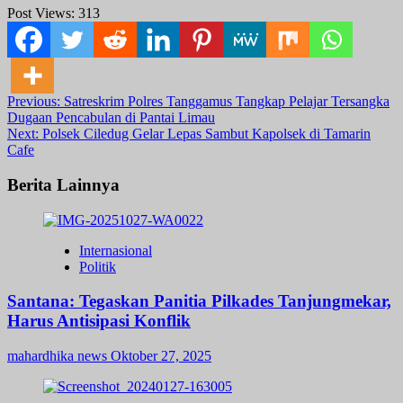
Post Views:
313
Post
Previous:
Satreskrim Polres Tanggamus Tangkap Pelajar Tersangka
Dugaan Pencabulan di Pantai Limau
navigation
Next:
Polsek Ciledug Gelar Lepas Sambut Kapolsek di Tamarin
Cafe
Berita Lainnya
Internasional
Politik
Santana: Tegaskan Panitia Pilkades Tanjungmekar,
Harus Antisipasi Konflik
mahardhika news
Oktober 27, 2025