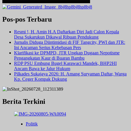
Pos-pos Terbaru
Resmi !, H. Amin H.A Daftarkan Diri Jadi Calon Kepala
Desa Sukarukun Dikawal Ribuan Pendukung
Jurnalis Diduga Diintimidasi di FIF Tangcity, PWI dan JTR:
Ini Ancaman Serius Kebebasan Pers
Klarifikasi ke DPMPD, JTR Ungkap Dugaan Nepotisme
Pengangkatan Kaur di Buaran Bambu
RDP PSU Embung Bugel Karawaci Mandek, BHP2HI
Ancam Bawa ke Jalur Hukum
Pilkades Sukajaya 2026: H. Amang Suryaman Daftar, Warga
Kp. Ceger Kompak Dukung
Berita Terkini
Politik