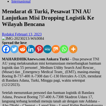
Internasional
Mendarat di Turki, Pesawat TNI AU
Lanjutkan Misi Dropping Logistik Ke
Wilayah Bencana
Redaksi
Februari 13, 2023
Spread the love
MAHARDHIKAnews.com Ankara Turki
– Dua pesawat TNI
AU yang melaksanakan misi kemanusiaan menerbangkan bantuan
logistik dan 55 personel _Medium Utility Search And Rescue_
(Musar) dan _Emergency Medical Team_ (EMT), masing-masing
Boeing B-737-400 A-7308 dan C-130 Hercules A-1326, mendarat
di Bandara Adana, Turki, Minggu pagi, waktu setempat
(12/2/2023).
Setelah menurunkan personel dan bantuan logistik di Bandara
Adana, Pesawat Boeing 737-400 A-7308 Skadron Udara 17,
langsung terbang kembali menuju tanah air dengan rute Addana –
Abu Dhabi – Chennai – Lanud Sim – Lanud Halim Perdanakusuna,