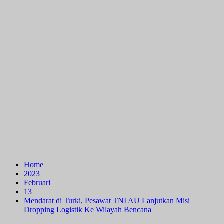
Home
2023
Februari
13
Mendarat di Turki, Pesawat TNI AU Lanjutkan Misi
Dropping Logistik Ke Wilayah Bencana