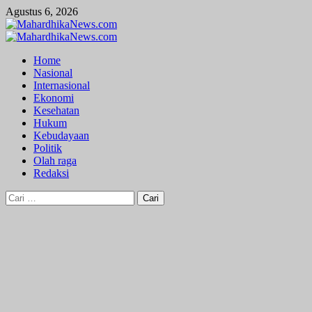
Skip
Agustus 6, 2026
to
content
Primary
Menu
Home
Nasional
Internasional
Ekonomi
Kesehatan
Hukum
Kebudayaan
Politik
Olah raga
Redaksi
Cari
untuk: