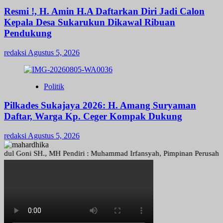
Resmi !, H. Amin H.A Daftarkan Diri Jadi Calon
Kepala Desa Sukarukun Dikawal Ribuan
Pendukung
redaksi
Agustus 5, 2026
Politik
Pilkades Sukajaya 2026: H. Amang Suryaman
Daftar, Warga Kp. Ceger Kompak Dukung
redaksi
Agustus 5, 2026
oni SH., MH Pendiri : Muhammad Irfansyah, Pimpinan Perusahaan : Den