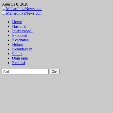
Skip
Agustus 8, 2026
to
content
Primary
Menu
Home
Nasional
Internasional
Ekonomi
Kesehatan
Hukum
Kebudayaan
Politik
Olah raga
Redaksi
Cari
untuk: