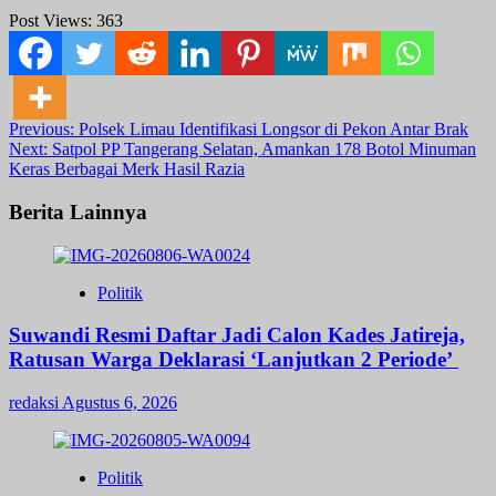
Post Views:
363
Post
Previous:
Polsek Limau Identifikasi Longsor di Pekon Antar Brak
Next:
Satpol PP Tangerang Selatan, Amankan 178 Botol Minuman
navigation
Keras Berbagai Merk Hasil Razia
Berita Lainnya
Politik
Suwandi Resmi Daftar Jadi Calon Kades Jatireja,
Ratusan Warga Deklarasi ‘Lanjutkan 2 Periode’
redaksi
Agustus 6, 2026
Politik