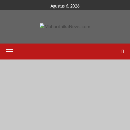
Skip
Agustus 6, 2026
to
content
Primary
Menu