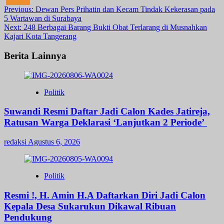
Post
Previous:
Dewan Pers Prihatin dan Kecam Tindak Kekerasan pada
5 Wartawan di Surabaya
navigation
Next:
248 Berbagai Barang Bukti Obat Terlarang di Musnahkan
Kajari Kota Tangerang
Berita Lainnya
Politik
Suwandi Resmi Daftar Jadi Calon Kades Jatireja,
Ratusan Warga Deklarasi ‘Lanjutkan 2 Periode’
redaksi
Agustus 6, 2026
Politik
Resmi !, H. Amin H.A Daftarkan Diri Jadi Calon
Kepala Desa Sukarukun Dikawal Ribuan
Pendukung