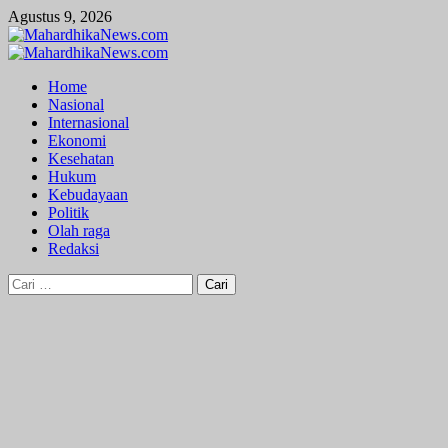
Skip
Agustus 9, 2026
to
content
Primary
Menu
Home
Nasional
Internasional
Ekonomi
Kesehatan
Hukum
Kebudayaan
Politik
Olah raga
Redaksi
Cari
untuk: