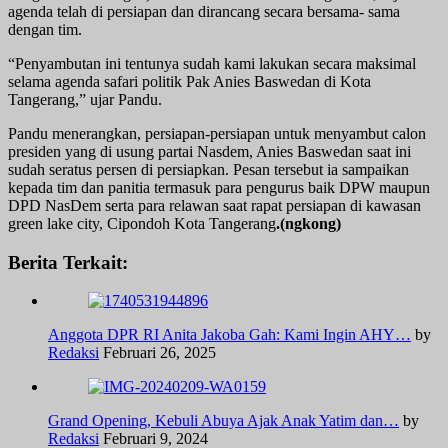
agenda telah di persiapan dan dirancang secara bersama- sama
dengan tim.
“Penyambutan ini tentunya sudah kami lakukan secara maksimal
selama agenda safari politik Pak Anies Baswedan di Kota
Tangerang,” ujar Pandu.
Pandu menerangkan, persiapan-persiapan untuk menyambut calon
presiden yang di usung partai Nasdem, Anies Baswedan saat ini
sudah seratus persen di persiapkan. Pesan tersebut ia sampaikan
kepada tim dan panitia termasuk para pengurus baik DPW maupun
DPD NasDem serta para relawan saat rapat persiapan di kawasan
green lake city, Cipondoh Kota Tangerang
.(ngkong)
Berita Terkait:
Anggota DPR RI Anita Jakoba Gah: Kami Ingin AHY…
by
Redaksi
Februari 26, 2025
Grand Opening, Kebuli Abuya Ajak Anak Yatim dan…
by
Redaksi
Februari 9, 2024