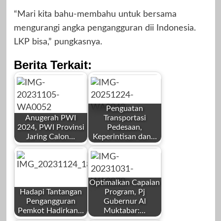
“Mari kita bahu-membahu untuk bersama
mengurangi angka pengangguran dii Indonesia.
LKP bisa,” pungkasnya.
Berita Terkait:
Penguatan
Anugerah PWI
Transportasi
2024, PWI Provinsi
Pedesaan,
Jaring Calon…
Keperintisan dan…
by
by
Redaksi
Redaksi
Optimalkan Capaian
Hadapi Tantangan
Program, Pj
Pengangguran
Gubernur Al
Pemkot Hadirkan…
Muktabar:…