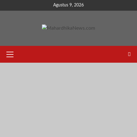
Skip
Agustus 9, 2026
to
content
Primary
Menu