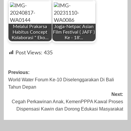
by
by
November 6,
Desember 24,
Redaksi
Redaksi
2023
2025
Melalui Prakarsa
Jogja-Netpac Asian
Habitus Concept
Film Festival ( JAFF )
Kolaborasi " Eko…
Ke - 18'…
by
by
November 24,
Oktober 31, 2023
Post Views:
435
Redaksi
Redaksi
2023
Post
Previous:
World Water Forum Ke-10 Diselenggarakan Di Bali
navigation
Tahun Depan
Agustus 17, 2024
November 10,
Next:
Cegah Perkawinan Anak, KemenPPPA Kawal Proses
2023
Dispensasi Kawin dan Dorong Edukasi Masyarakat