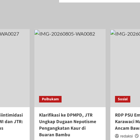
Polhukam
Sosial
iintimidasi
Klarifikasi ke DPMPD, JTR
RDP PSU Em
PWI dan JTR:
Ungkap Dugaan Nepotisme
Karawaci M
us
Pengangkatan Kaur di
Ancam Bawa
Buaran Bambu
redaksi