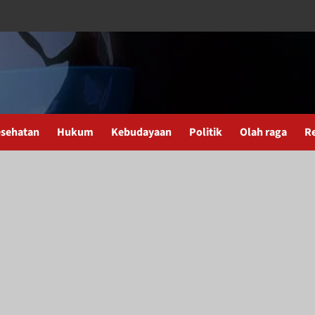
sehatan
Hukum
Kebudayaan
Politik
Olah raga
R