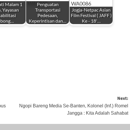
ati Malam 1
Penguatan
, Yayasan
Transportasi
Jogja-Netpac Asian
abilitasi
Pedesaan,
Film Festival ( JAFF )
bong…
Keperintisan dan…
Ke - 18'…
by
by
i
Redaksi
Redaksi
 1, 2025
Desember 24,
November 10,
2025
2023
Next:
bus
Ngopi Bareng Media Se-Banten, Kolonel (Inf.) Romel
Jangga : Kita Adalah Sahabat