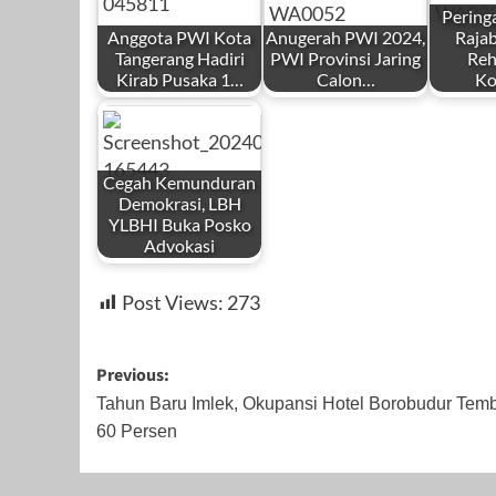
Pering
Anggota PWI Kota
Anugerah PWI 2024,
Rajab
Tangerang Hadiri
PWI Provinsi Jaring
Reh
Kirab Pusaka 1…
Calon…
Ko
by
by
by
Redaksi
Redaksi
Redaks
Cegah Kemunduran
Demokrasi, LBH
YLBHI Buka Posko
Advokasi
by
Juni 27, 2025
November 6, 2023
Januari
Post Views:
273
Redaksi
Post
Previous:
navigation
Tahun Baru Imlek, Okupansi Hotel Borobudur Tem
60 Persen
Februari 12, 2024