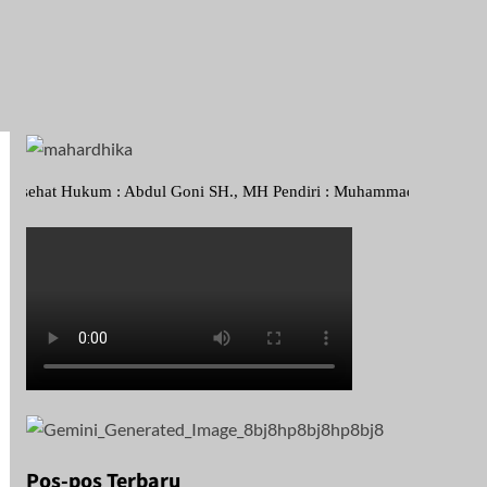
um : Abdul Goni SH., MH Pendiri : Muhammad Irfansyah, Pimpinan Peru
Pos-pos Terbaru