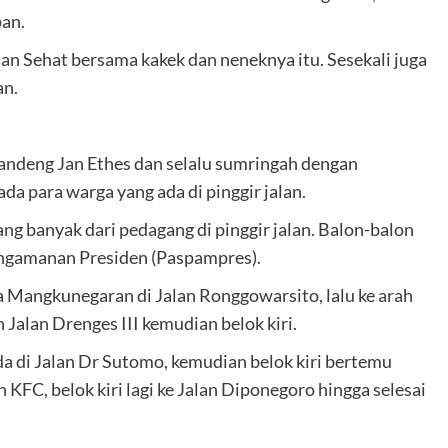
pan.
lan Sehat bersama kakek dan neneknya itu. Sesekali juga
an.
andeng Jan Ethes dan selalu sumringah dengan
a para warga yang ada di pinggir jalan.
g banyak dari pedagang di pinggir jalan. Balon-balon
Pengamanan Presiden (Paspampres).
ra Mangkunegaran di Jalan Ronggowarsito, lalu ke arah
Jalan Drenges III kemudian belok kiri.
rada di Jalan Dr Sutomo, kemudian belok kiri bertemu
 KFC, belok kiri lagi ke Jalan Diponegoro hingga selesai