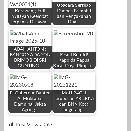
Upacara Sertijab
Karawang Jadi
Danpas Brimob I
Wilayah Keempat
dan Pengukuhan
Terpanas Di Jawa…
Dua…
by
by
Mahardhika News
Tantan Su
ABAH ANTON :
BANGGA ADA YON
Resmi Berdiri!
BRIMOB DI SRI
Kapolda Papua
GUNTING…
Barat Daya Pimpin…
by
by
Oktober 18, 2025
Mei 30, 2025
Redaksi
Tantan Su
Pj Gubernur Banten
MoU P4GN
Al Muktabar
Terobosan YR LBKA
Dampingi Jaksa
dan BNN Kota
Agung…
Tangerang…
by
by
Oktober 21, 2025
Juni 3, 2025
Post Views:
267
Redaksi
Redaksi