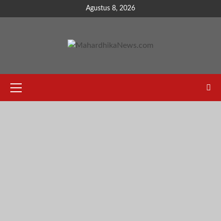
Skip
Agustus 8, 2026
to
content
Primary
Menu