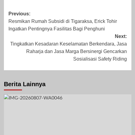
Post
Previous:
Resmikan Rumah Subsidi di Tigaraksa, Erick Tohir
navigation
Ingatkan Pentingnya Fasilitas Bagi Penghuni
September 8,
Desember 21,
Next:
Tingkatkan Kesadaran Keselamatan Berkendara, Jasa
2023
2023
Raharja dan Jasa Marga Bersinergi Gencarkan
Sosialisasi Safety Riding
Berita Lainnya