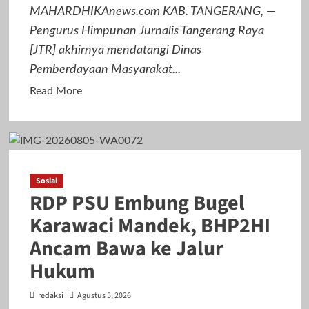
Ancaman
MAHARDHIKAnews.com KAB. TANGERANG, —
Serius
Pengurus Himpunan Jurnalis Tangerang Raya
Kebebasan
[JTR] akhirnya mendatangi Dinas
Pers
Pemberdayaan Masyarakat...
Read
Read More
more
about
Klarifikasi
ke
DPMPD,
Sosial
RDP PSU Embung Bugel
JTR
Ungkap
Karawaci Mandek, BHP2HI
Dugaan
Ancam Bawa ke Jalur
Nepotisme
Hukum
Pengangkatan
Kaur
redaksi
Agustus 5, 2026
di