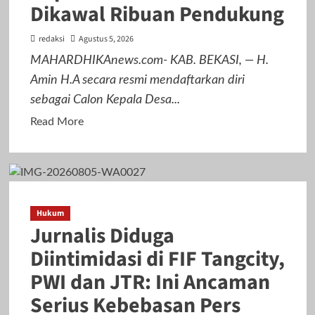
Dikawal Ribuan Pendukung
Ratusan
Warga
redaksi
Agustus 5, 2026
Deklarasi
‘Lanjutkan
MAHARDHIKAnews.com- KAB. BEKASI, — H.
2
Amin H.A secara resmi mendaftarkan diri
Periode’
sebagai Calon Kepala Desa...
Read
Read More
more
about
Resmi
!,
H.
Hukum
Jurnalis Diduga
Amin
H.A
Diintimidasi di FIF Tangcity,
Daftarkan
PWI dan JTR: Ini Ancaman
Diri
Serius Kebebasan Pers
Jadi
Calon