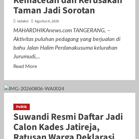
Kemacetan dan Kerusakan
Bar
Taman Jadi Sorotan
&
Resto
redaksi
Agustus 6, 2026
Aja
MAHARDHIKAnews.com TANGERANG, –
Pasti
Aktivitas puluhan pedagang yang berjualan di
Asyik
bahu Jalan Halim Perdanakusuma kelurahan
Jurumudi,...
Read
Read More
more
about
Lapak
Pedagang
di
Politik
Suwandi Resmi Daftar Jadi
Bahu
Jalan
Calon Kades Jatireja,
Jurumudi
Ratusan Warga Deklarasi
Dikeluhkan