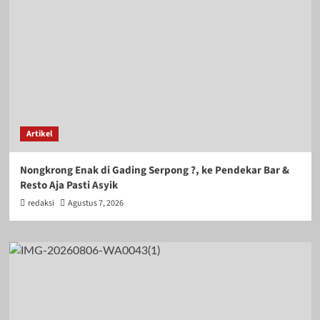
Artikel
Nongkrong Enak di Gading Serpong ?, ke Pendekar Bar &
Resto Aja Pasti Asyik
redaksi
Agustus 7, 2026