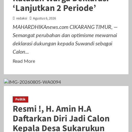
‘Lanjutkan 2 Periode’
Warga,
Kemacetan
redaksi
Agustus 6, 2026
dan
Kerusakan
MAHARDHIKAnews.com CIKARANG TIMUR, —
Taman
Semangat perubahan dan optimisme mewarnai
Jadi
deklarasi dukungan kepada Suwandi sebagai
Sorotan
Calon...
Read
Read More
more
about
Suwandi
Resmi
Daftar
Politik
Resmi !, H. Amin H.A
Jadi
Calon
Daftarkan Diri Jadi Calon
Kades
Kepala Desa Sukarukun
Jatireja,