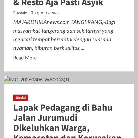
& Resto Aja Pasti Asyik
Kesbangpol,
Wawan
redaksi
Agustus 7, 2026
Fauzi:
MAJARDHIKAnews.com TANGERANG,-Bagi
Peran
masyarakat Tangerang dan sekitarnya yang
Media
mencari tempat bersantai dengan suasana
Bisa
Berdampak
nyaman, hiburan berkualitas,...
Besar
Read
Read More
Hingga
more
Fatal
about
Nongkrong
Enak
di
Sosial
Lapak Pedagang di Bahu
Gading
Serpong
Jalan Jurumudi
?,
Dikeluhkan Warga,
ke
Pendekar