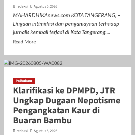
redaksi
Agustus 5, 2026
Kepala
Desa
MAHARDHIKAnews.com KOTA TANGERANG, –
Sukarukun
Dugaan intimidasi dan penganiayaan terhadap
Dikawal
jurnalis kembali terjadi di Kota Tangerang....
Ribuan
Read
Read More
Pendukung
more
about
Jurnalis
Diduga
Diintimidasi
Polhukam
Klarifikasi ke DPMPD, JTR
di
FIF
Ungkap Dugaan Nepotisme
Tangcity,
Pengangkatan Kaur di
PWI
Buaran Bambu
dan
JTR:
redaksi
Agustus 5, 2026
Ini