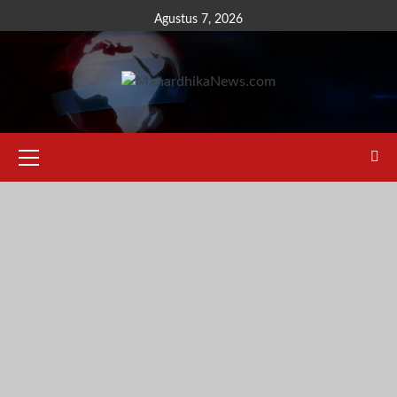
Skip
Agustus 7, 2026
to
content
Primary
Menu