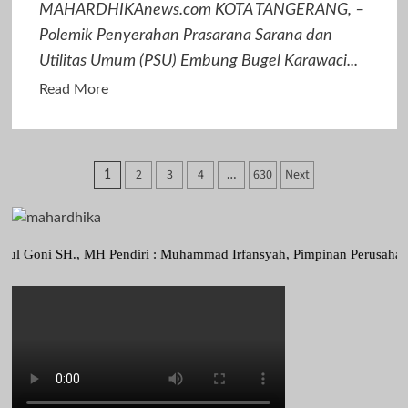
Buaran
MAHARDHIKAnews.com KOTA TANGERANG, –
Bambu
Polemik Penyerahan Prasarana Sarana dan
Utilitas Umum (PSU) Embung Bugel Karawaci...
Read
Read More
more
about
RDP
Paginasi
2
3
4
630
Next
1
…
PSU
pos
Embung
Bugel
Karawaci
., MH Pendiri : Muhammad Irfansyah, Pimpinan Perusahaan : Deni Arie
Mandek,
BHP2HI
Ancam
Bawa
ke
Jalur
Hukum