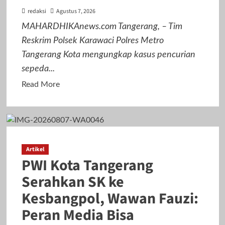
redaksi
Agustus 7, 2026
MAHARDHIKAnews.com Tangerang, – Tim
Reskrim Polsek Karawaci Polres Metro
Tangerang Kota mengungkap kasus pencurian
sepeda...
Read
Read More
more
about
Polsek
Karawaci
Tangkap
Artikel
PWI Kota Tangerang
Pelaku
Curanmor,
Serahkan SK ke
Penadah
Kesbangpol, Wawan Fauzi:
Ikut
Peran Media Bisa
Diamankan